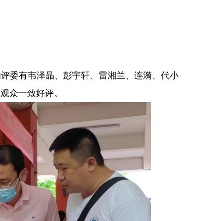
评委有韦泽晶、彭宇轩、雷湘兰、连漪、代小
场观众一致好评。